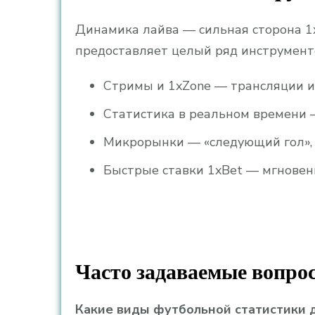
Динамика лайва — сильная сторона 1
предоставляет целый ряд инструмент
Стримы и 1xZone — трансляции и
Статистика в реальном времени —
Микрорынки — «следующий гол», 
Быстрые ставки 1xBet — мгновен
Часто задаваемые вопро
Какие виды футбольной статистики 