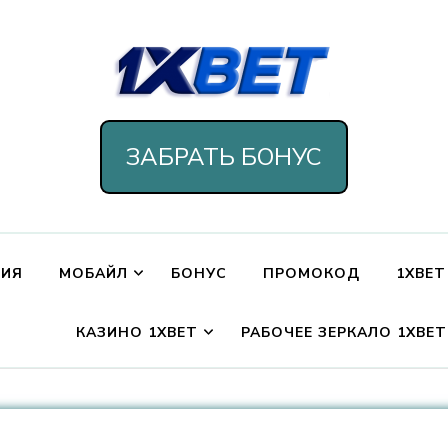
1xbetsport-uz.com
ЗАБРАТЬ БОНУС
ЦИЯ
МОБАЙЛ
БОНУС
ПРОМОКОД
1XBET
КАЗИНО 1XBET
РАБОЧЕЕ ЗЕРКАЛО 1XBET