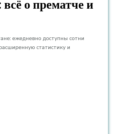
 всё о прематче и
ане: ежедневно доступны сотни
расширенную статистику и