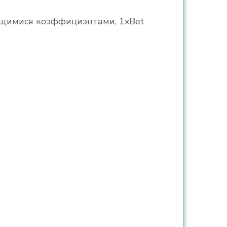
ющимися коэффициэнтами, 1xBet