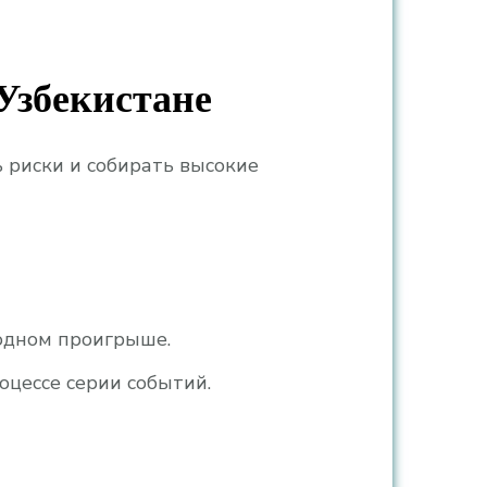
Узбекистане
 риски и собирать высокие
одном проигрыше.
цессе серии событий.