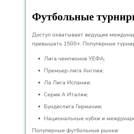
Футбольные турниры
Доступ охватывает ведущие междунар
превышать 1500+. Популярные турни
Лига чемпионов УЕФА;
Премьер-лига Англии;
Ла Лига Испании;
Серия А Италии;
Бундеслига Германии;
Национальные кубки и междунар
Популярные футбольные рынки: