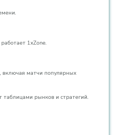
емени.
 работает 1xZone.
, включая матчи популярных
т таблицами рынков и стратегий.