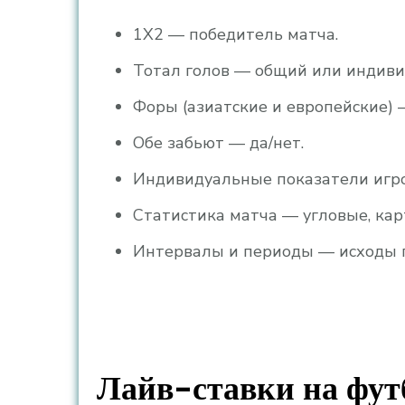
1X2 — победитель матча.
Тотал голов — общий или индиви
Форы (азиатские и европейские) 
Обе забьют — да/нет.
Индивидуальные показатели игро
Статистика матча — угловые, ка
Интервалы и периоды — исходы п
Лайв-ставки на футб