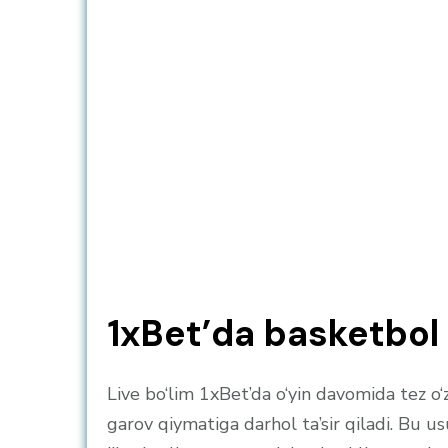
1xBet’da basketbol b
Live bo‘lim 1xBet’da o‘yin davomida tez o‘zg
garov qiymatiga darhol ta’sir qiladi. Bu 