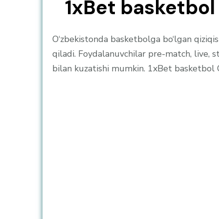
1xBet basketbol 
O‘zbekistonda basketbolga bo‘lgan qiziqis
qiladi. Foydalanuvchilar pre-match, live, s
bilan kuzatishi mumkin. 1xBet basketbol O’z