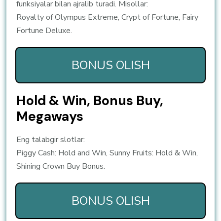
funksiyalar bilan ajralib turadi. Misollar:
Royalty of Olympus Extreme, Crypt of Fortune, Fairy
Fortune Deluxe.
BONUS OLISH
Hold & Win, Bonus Buy,
Megaways
Eng talabgir slotlar:
Piggy Cash: Hold and Win, Sunny Fruits: Hold & Win,
Shining Crown Buy Bonus.
BONUS OLISH