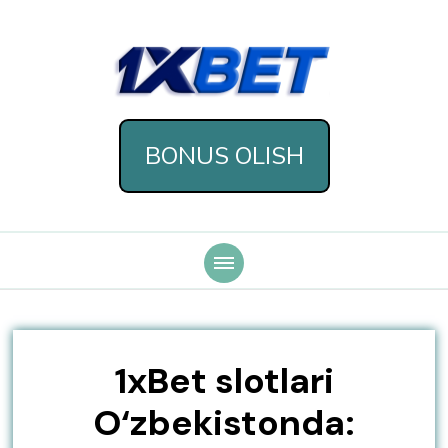
1xbetsport-uz.com
BONUS OLISH
1xBet slotlari
O‘zbekistonda: